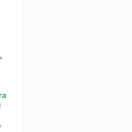
e
ua
ra
u
o