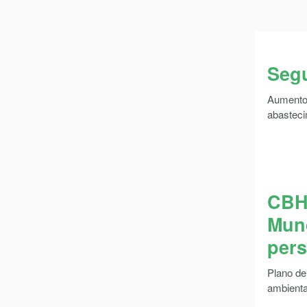
Seg
Aumento
abasteci
CBH 
Mun
pers
Plano de
ambienta