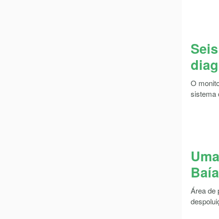
Seis
diag
O monito
sistema 
Uma 
Baí
Área de 
despolui