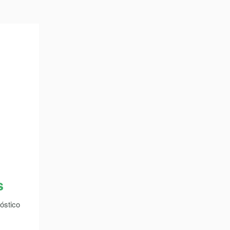
s
óstico