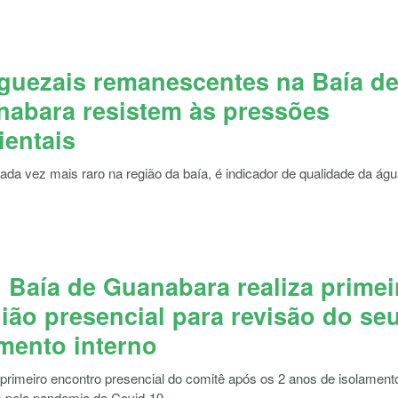
uezais remanescentes na Baía d
abara resistem às pressões
entais
ada vez mais raro na região da baía, é indicador de qualidade da ág
Baía de Guanabara realiza primei
ião presencial para revisão do se
mento interno
 primeiro encontro presencial do comitê após os 2 anos de isolament
 pela pandemia da Covid-19