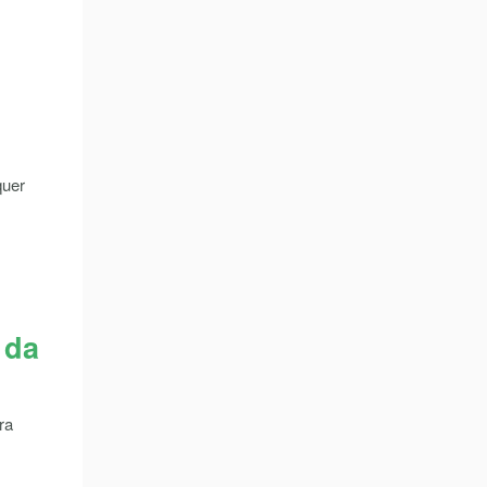
quer
 da
ra