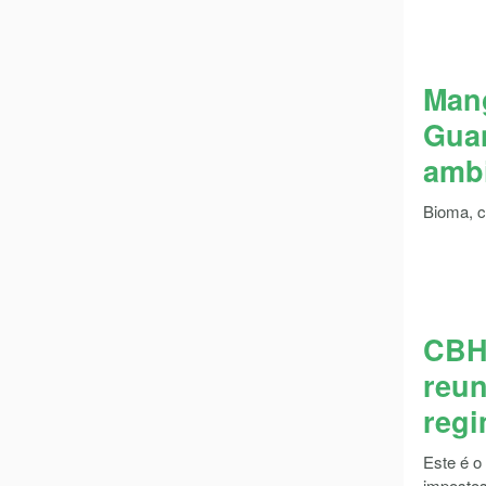
Mang
Guan
ambi
Bioma, c
CBH 
reun
regi
Este é o
impostos